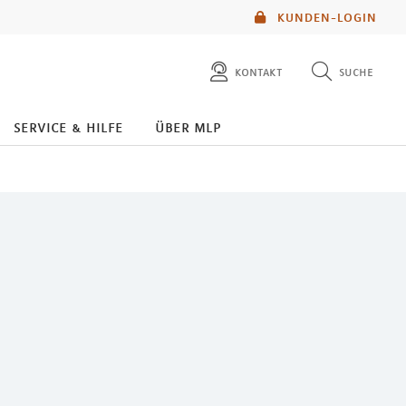
KUNDEN-LOGIN
kontakt
suche
diese website durchsuchen
service & hilfe
über mlp
mlp berater finden