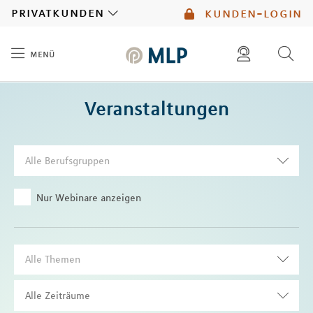
MLP
privatkunden
kunden-login
menü
Inhalt
diese website durchsuchen
Veranstaltungen
mlp berater finden
Alle Berufsgruppen
Nur Webinare anzeigen
Alle Themen