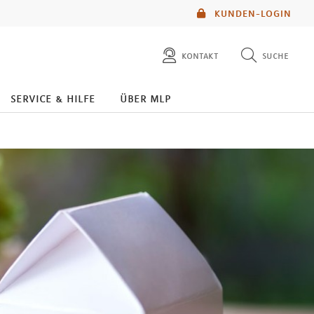
KUNDEN-LOGIN
kontakt
suche
diese website durchsuchen
service & hilfe
über mlp
mlp berater finden