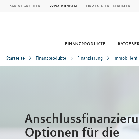
MLP
sap mitarbeiter
privatkunden
firmen & freiberufler
finanzprodukte
ratgebe
Startseite
Finanzprodukte
Finanzierung
Immobilienf
Inhalt
Anschlussfinanzieru
Optionen für die