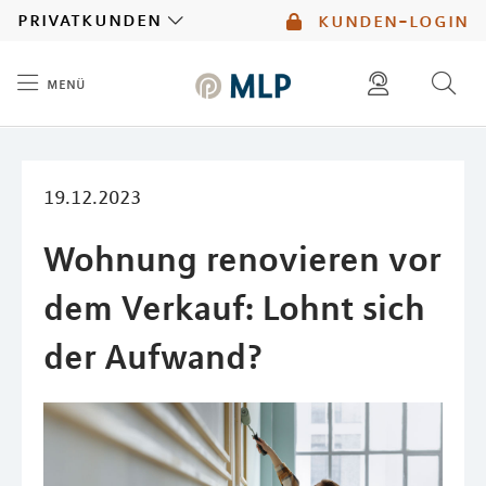
MLP
privatkunden
kunden-login
menü
Inhalt
diese website durchsuchen
mlp berater finden
19.12.2023
Wohnung renovieren vor
dem Verkauf: Lohnt sich
der Aufwand?