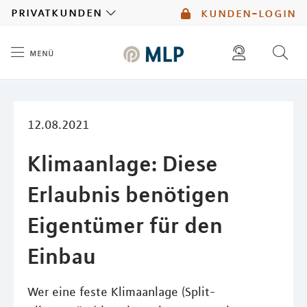
MLP
privatkunden
kunden-login
menü
Inhalt
diese website durchsuchen
mlp berater finden
12.08.2021
Klimaanlage: Diese
Erlaubnis benötigen
Eigentümer für den
Einbau
Wer eine feste Klimaanlage (Split-