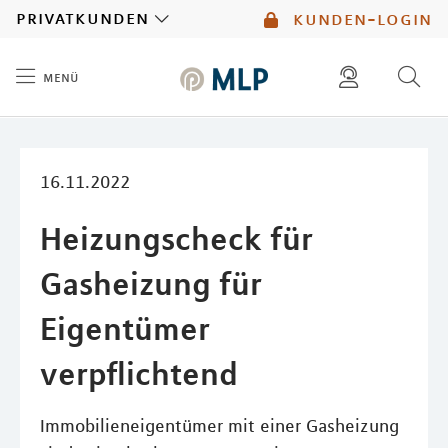
MLP
privatkunden
kunden-login
menü
Inhalt
diese website durchsuchen
mlp berater finden
16.11.2022
Heizungscheck für
Gasheizung für
Eigentümer
verpflichtend
Immobilieneigentümer mit einer Gasheizung