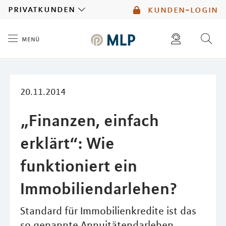
MLP
privatkunden
kunden-login
menü
Inhalt
diese website durchsuchen
mlp berater finden
20.11.2014
„Finanzen, einfach
erklärt“: Wie
funktioniert ein
Immobiliendarlehen?
Standard für Immobilienkredite ist das
so genannte Annuitätendarlehen.