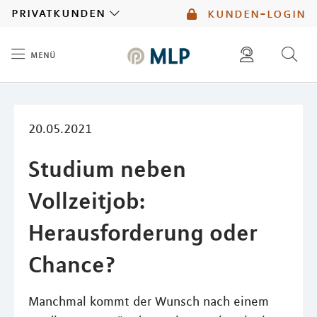
MLP
privatkunden
kunden-login
menü
Inhalt
diese website durchsuchen
mlp berater finden
20.05.2021
Studium neben
Vollzeitjob:
Herausforderung oder
Chance?
Manchmal kommt der Wunsch nach einem