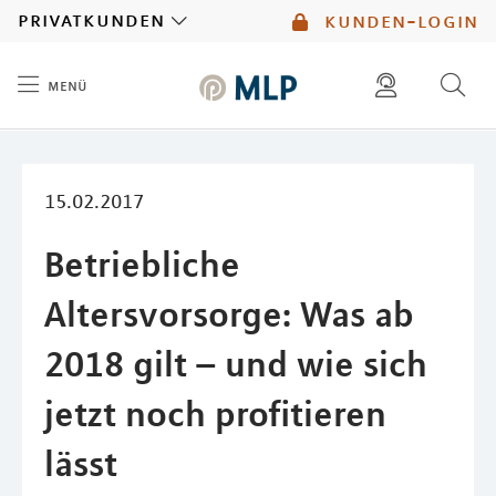
MLP
privatkunden
kunden-login
menü
Inhalt
diese website durchsuchen
mlp berater finden
15.02.2017
Betriebliche
Altersvorsorge: Was ab
2018 gilt – und wie sich
jetzt noch profitieren
lässt