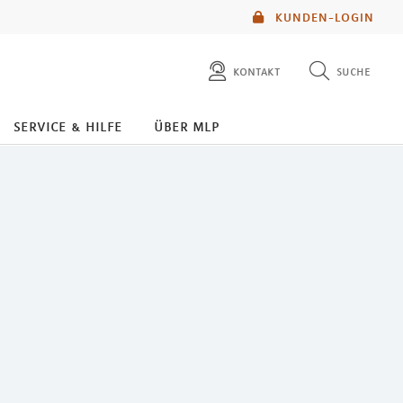
KUNDEN-LOGIN
kontakt
suche
diese website durchsuchen
service & hilfe
über mlp
mlp berater finden